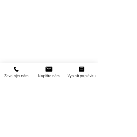
SPOJTE SE S NÁMI
info@m-vision.cz
Tel: 585 155 516
Mob: 733 397 087
DORUČOVACÍ ADRESA
M Vision
Zavolejte nám
Napište nám
Vyplnit poptávku
Dolany 498,
783 16 Olomouc
PODNIKEJTE S NÁMI
Ing. Marcela Štegrová
DIČ: CZ6752271152 | IČ:
75351056
Číslo účtu:
4674241001
/5500