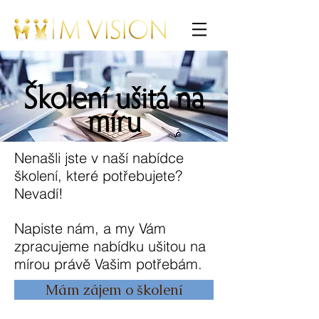
Školení ušitá na
míru
Nenašli jste v naší nabídce
školení, které potřebujete?
Nevadí!
Napiste nám, a my Vám
zpracujeme nabídku ušitou na
mírou právě Vašim potřebám.
Mám zájem o školení