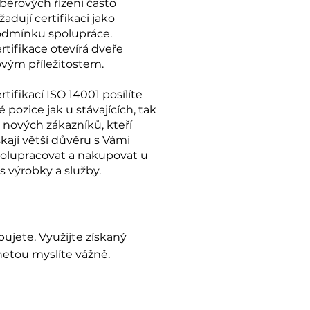
běrových řízení často
žadují certifikaci jako
dmínku spolupráce.
rtifikace otevírá dveře
ovým příležitostem.
rtifikací ISO 14001 posílíte
é pozice jak u stávajících, tak
u nových zákazníků, kteří
skají větší důvěru s Vámi
olupracovat a nakupovat u
s výrobky a služby.
bujete. Využijte získaný
anetou myslíte vážně.