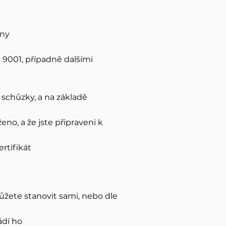
eny
9001, případně dalšími
schůzky, a na základě
ženo, a že jste připraveni k
rtifikát
můžete stanovit sami, nebo dle
ádí ho