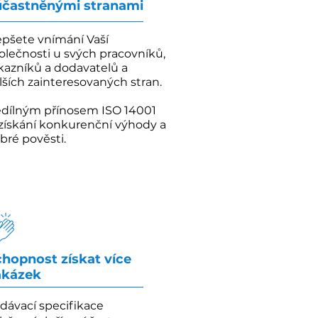
účastněnými stranami
epšete vnímání Vaší
olečnosti u svých pracovníků,
kazníků a dodavatelů a
lších zainteresovaných stran.
dílným přínosem ISO 14001
 získání konkurenční výhody a
bré pověsti.
chopnost získat více
akázek
dávací specifikace