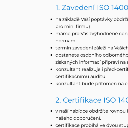
1. Zavedení ISO 1400
na základě Vaší poptávky obdrží
pro mini firmu)
máme pro Vás zvýhodněné ceny 
normami.
termín zavedení záleží na Vašic
dostanete osobního odborného k
získaných informací připraví n
konzultant realizuje i před-certif
certifikačnímu auditu
konzultant bude přítomen na ce
2. Certifikace ISO 14
v naší nabídce obdržíte rovnou i
našeho doporučení.
certifikace probíhá ve dvou stu