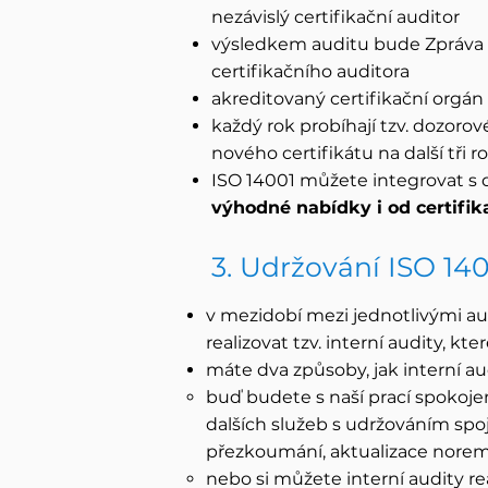
nezávislý certifikační auditor
výsledkem auditu bude Zpráva z
certifikačního auditora
akreditovaný certifikační orgán v
každý rok probíhají tzv. dozorov
nového certifikátu na další tři r
ISO 14001 můžete integrovat s 
výhodné nabídky i od certifik
3. Udržování ISO 14
v mezidobí mezi jednotlivými aud
realizovat tzv. interní audity, kt
máte dva způsoby, jak interní aud
buď budete s naší prací spokojen
dalších služeb s udržováním spo
přezkoumání, aktualizace norem
nebo si můžete interní audity re