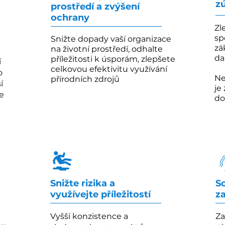
z
prostředí a
zvýšení
ochrany
Zl
sp
Snižte dopady vaší organizace
zá
na životní prostředí, odhalte
da
příležitosti k úsporám, zlepšete
í
celkovou efektivitu využívání
o
Ne
přírodních zdrojů
í
je
e
do
Snižte rizika a
S
využívejte příležitostí
z
Vyšší konzistence a
Za