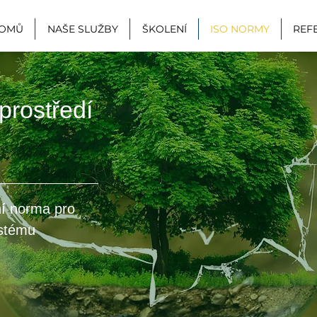
OMŮ
NAŠE SLUŽBY
ŠKOLENÍ
ISO NORMY
REF
prostředí
ní norma
pro
ystému