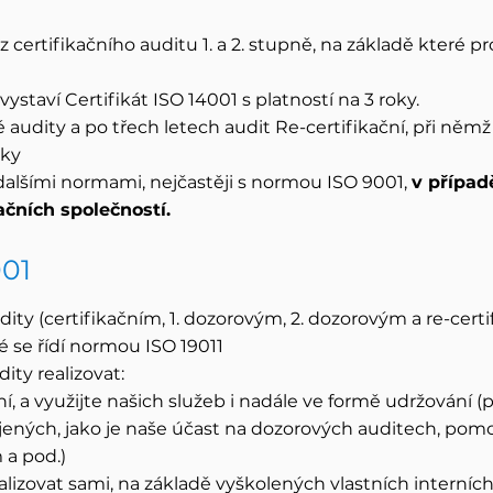
 certifikačního auditu 1. a 2. stupně, na základě které
ystaví Certifikát ISO 14001 s platností na 3 roky.
é audity a po třech letech audit Re-certifikační, při něm
oky
dalšími normami, nejčastěji s normou ISO 9001,
v případ
ačních společností.
001
ity (certifikačním, 1. dozorovým, 2. dozorovým a re-cer
eré se řídí normou ISO 19011
ity realizovat:
í, a využijte našich služeb i nadále ve formě udržování (
jených, jako je naše účast na dozorových auditech, pomo
 a pod.)
alizovat sami, na základě vyškolených vlastních interníc