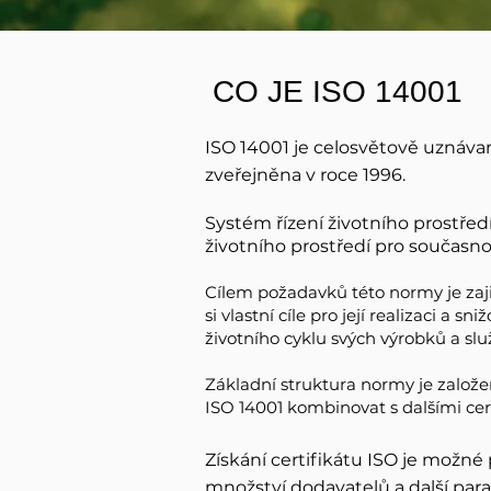
CO JE ISO 14001
ISO 14001 je celosvětově uznáv
zveřejněna v roce 1996.
Systém řízení životního prostředí
životního prostředí pro současno
Cílem požadavků této normy je zajis
si vlastní cíle pro její realizaci a 
životního cyklu
svých výrobků a slu
Základní struktura normy je založe
ISO 14001 kombinovat s dalšími c
Získání certifikátu ISO je možné
množství dodavatelů a další par