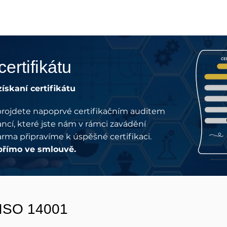
ertifikátu
skaní certifikátu
projdete napoprvé certifikačním auditem
ncí, které jste nám v rámci zavádění
arma připravíme k úspěšné certifikaci.
přímo ve smlouvě.
ISO 14001