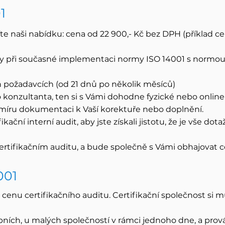
1
te naši nabídku: cena od 22 900,- Kč bez DPH (příklad c
při současné implementaci normy ISO 14001 s normou 
h požadavcích (od 21 dnů po několik měsíců)
onzultanta, ten si s Vámi dohodne fyzické nebo online 
a míru dokumentaci k Vaší korektuře nebo doplnění.
ikační interní audit, aby jste získali jistotu, že je vše dota
rtifikačním auditu, a bude společně s Vámi obhajovat ce
001
 cenu certifikačního auditu. Certifikační společnost si 
pních, u malých společností v rámci jednoho dne, a prov