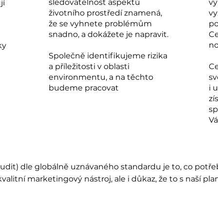
sledovatelnost aspektů
vý
jí
životního prostředí znamená,
vy
že se vyhnete problémům
po
snadno, a dokážete je napravit.
Ce
n
ky
Společně identifikujeme rizika
a příležitosti v oblasti
Ce
environmentu, a na těchto
sv
budeme pracovat
i 
zí
sp
Vá
 audit) dle globálně uznávaného standardu je to, co potře
kvalitní marketingový nástroj, ale i důkaz, že to s naší pl