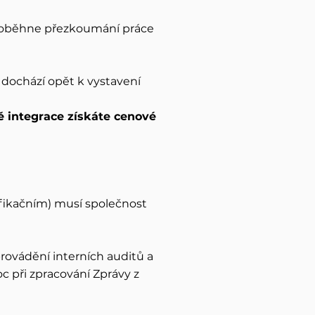
 proběhne přezkoumání práce
ž dochází opět k vystavení
ě integrace získáte cenové
tifikačním) musí společnost
provádění interních auditů a
c při zpracování Zprávy z
h