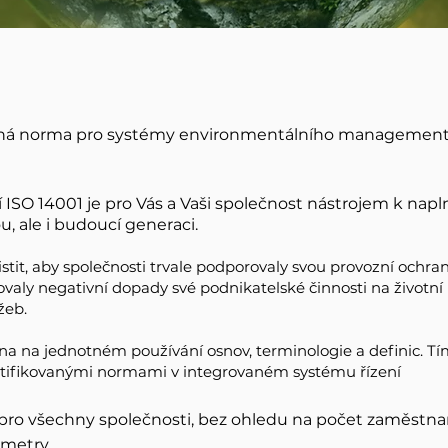
aná norma pro
systémy environmentálního managemen
 ISO 14001 je pro Vás a Vaši společnost nástrojem k napln
u, ale i budoucí generaci.
tit, aby společnosti trvale podporovaly svou provozní ochranu
snižovaly negativní dopady své podnikatelské činnosti na životn
žeb.
na na jednotném používání osnov, terminologie a definic. Tí
ertifikovanými normami v integrovaném systému řízení
 pro všechny společnosti, bez ohledu na počet zaměstnan
ametry