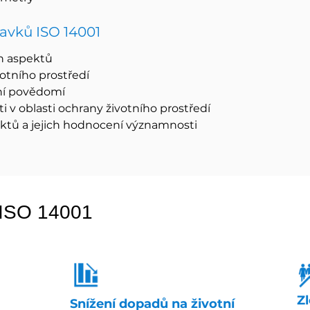
avků ISO 14001
h aspektů
votního prostředí
ní povědomí
i v oblasti ochrany životního prostředí
ktů a jejich hodnocení významnosti
ISO 14001
Z
Snížení dopadů na
životní