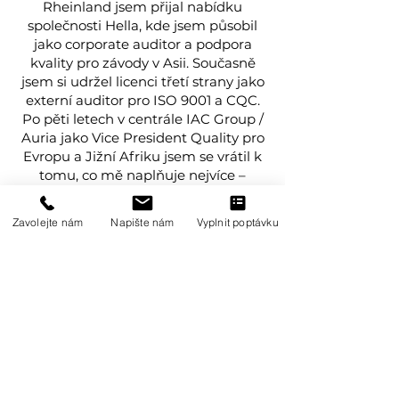
Rheinland jsem přijal nabídku
společnosti Hella, kde jsem působil
jako corporate auditor a podpora
kvality pro závody v Asii. Současně
jsem si udržel licenci třetí strany jako
externí auditor pro ISO 9001 a CQC.
Po pěti letech v centrále IAC Group /
Auria jako Vice President Quality pro
Evropu a Jižní Afriku jsem se vrátil k
tomu, co mě naplňuje nejvíce –
auditování na volné noze. Dnes se
naplno věnuji systémovým a
Zavolejte nám
Napište nám
Vyplnit poptávku
procesním auditům v oblasti kvality,
především dle norem IATF, VDA 6.3,
ISO 9001 a CQC.