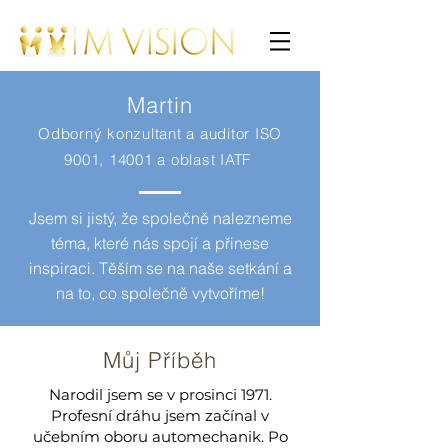
Martin
Odborný konzultant a auditor ISO
9001, 14001 a oblast IATF
Jsem si jistý, že společně nalezneme
téma, které nás spojí a přinese
inspiraci. Těším se na naše setkání a
na to, co společně vytvoříme!
Můj Příběh
Narodil jsem se v prosinci 1971.
Profesní dráhu jsem začínal v
učebním oboru automechanik. Po